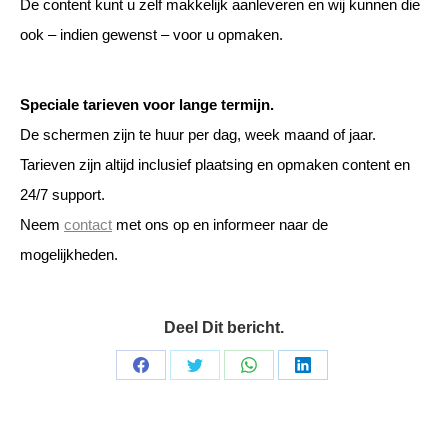
De content kunt u zelf makkelijk aanleveren en wij kunnen die
ook – indien gewenst – voor u opmaken.
Speciale tarieven voor lange termijn.
De schermen zijn te huur per dag, week maand of jaar.
Tarieven zijn altijd inclusief plaatsing en opmaken content en
24/7 support.
Neem
contact
met ons op en informeer naar de
mogelijkheden.
Deel Dit bericht.
Share
Share
Share
Share
on
on
on
on
Facebook
Twitter
WhatsApp
LinkedIn