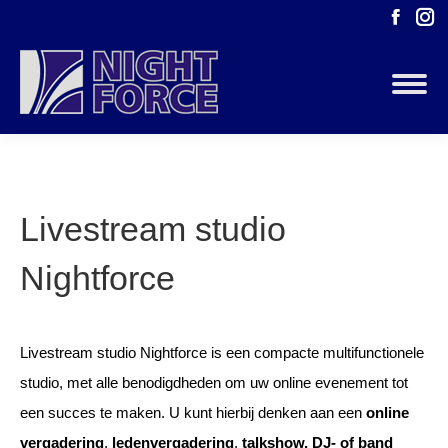
Faceb
I
page
p
opens
o
in
in
new
n
windo
w
Livestream studio
Nightforce
Livestream studio Nightforce is een compacte multifunctionele
studio, met alle benodigdheden om uw online evenement tot
een succes te maken. U kunt hierbij denken aan een
online
vergadering
,
ledenvergadering
,
talkshow,
DJ- of band