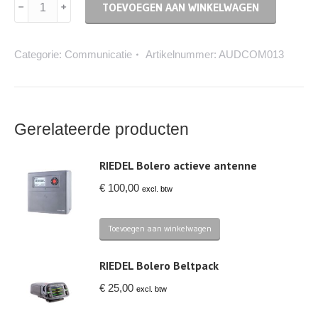
RIEDEL
TOEVOEGEN AAN WINKELWAGEN
NSA-
002A
Categorie:
Communicatie
Artikelnummer:
AUDCOM013
aantal
Gerelateerde producten
RIEDEL Bolero actieve antenne
€
100,00
excl. btw
Toevoegen aan winkelwagen
RIEDEL Bolero Beltpack
€
25,00
excl. btw