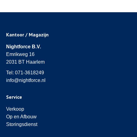
Facebook
Twitter
WhatsApp
LinkedIn
Kantoor / Magazijn
Nightforce B.V.
Emrikweg 16
2031 BT Haarlem
Tel:
071-3618249
info@nightforce.nl
Service
Verkoop
Op en Afbouw
Storingsdienst