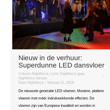
Nieuw in de verhuur:
Superdunne LED dansvloer
Column Nightforce
,
Licht
,
Nightforce gear
,
Nightforce nieuws
Door
Nightforce
februari 11, 2018
De nieuwste generatie LED-vloeren. Mooiere, plattere
vloeren met méér indrukwekkende effecten. De
vloeren zijn van Europese kwaliteit en worden in